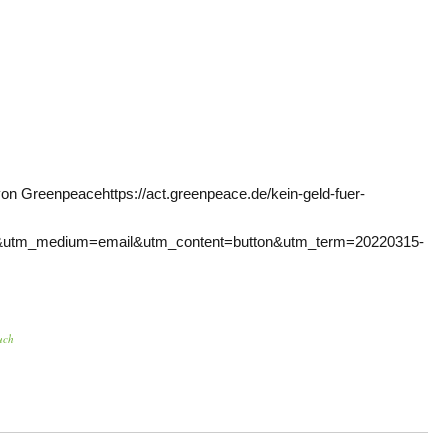
on Greenpeacehttps://act.greenpeace.de/kein-geld-fuer-
&utm_medium=email&utm_content=button&utm_term=20220315-
uch