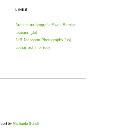
LINKS
Architekturfotografie Swen Bernitz
fotosinn (de)
Jeff Jacobson Photography (us)
Lothar Schiffler (de)
pport by
Michaela Steidl