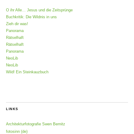
O ihr Alle… Jesus und die Zeitsprünge
Buchkritik: Die Wildnis in uns
Zieh dir was!
Panorama
Rätselhaft
Rätselhaft
Panorama
NeoLib
NeoLib
Wild! Ein Steinkauzbuch
LINKS
Architekturfotografie Swen Bernitz
fotosinn (de)