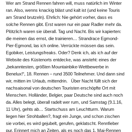
Wer am Strand Rennen fahren will, muss natürlich im Winter
ran. Also, wenns knackig bläst und kalt ist (und keine Touris
am Strand brutzeln). Ehrlich: Nie gehört vorher, dass es
solche Rennen gibt. Erst waren nur ein paar Radler mehr da.
Plötzlich waren sie überall. Tag und Nacht. Bis wir kapierten:
die meinen das ernst, die trainieren… Strandrace Egmond-
Pier-Egmond, las ich online. Verrückte müssen das sein.
Egobiker, Leistungsfreaks. Oder? Denk ich, als ich auf der
Website des Küstenorts entdecke, was ansteht: eines der
„bekanntesten, größten Mountainbike-Wettbewerbe in
Benelux!“, 18. Rennen – rund 3500 Teilnehmer. Und dann sind
wir, mitten im Urlaub, mittendrin. Über Nacht füllt sich der
nachsaisonal von deutschen Touristen erschöpfte Ort mit
Menschen. Holländer, Belgier, paar Deutsche sind auch noch
da. Alles belegt, überall radelt wer rum, und Samstag (9.1.16,
11 Uhr), gehts ab… Startschuss am Leuchtturm. Warum
liegen hier Strohballen?, fragt ein Junge, und schon zischen
sie vorbei, es wird gejubelt, gerufen, geklatscht. Rennfieber
pur. Erinnert mich an Zeiten, als es noch das 1. Mai-Rennen