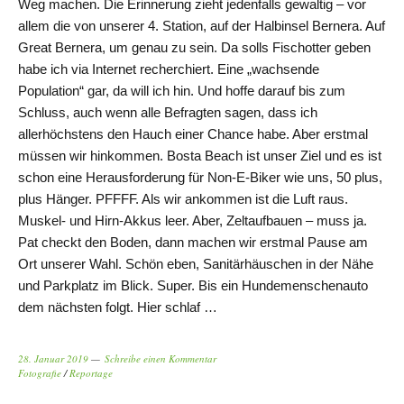
Weg machen. Die Erinnerung zieht jedenfalls gewaltig – vor
allem die von unserer 4. Station, auf der Halbinsel Bernera. Auf
Great Bernera, um genau zu sein. Da solls Fischotter geben
habe ich via Internet recherchiert. Eine „wachsende
Population“ gar, da will ich hin. Und hoffe darauf bis zum
Schluss, auch wenn alle Befragten sagen, dass ich
allerhöchstens den Hauch einer Chance habe. Aber erstmal
müssen wir hinkommen. Bosta Beach ist unser Ziel und es ist
schon eine Herausforderung für Non-E-Biker wie uns, 50 plus,
plus Hänger. PFFFF. Als wir ankommen ist die Luft raus.
Muskel- und Hirn-Akkus leer. Aber, Zeltaufbauen – muss ja.
Pat checkt den Boden, dann machen wir erstmal Pause am
Ort unserer Wahl. Schön eben, Sanitärhäuschen in der Nähe
und Parkplatz im Blick. Super. Bis ein Hundemenschenauto
dem nächsten folgt. Hier schlaf …
28. Januar 2019
Schreibe einen Kommentar
Fotografie
/
Reportage