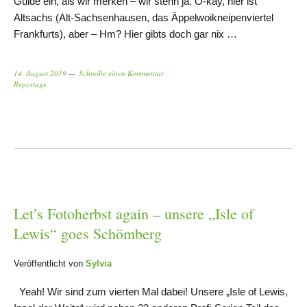
Guide ein, als wir merken – wir stehn ja. O-kay, hier ist
Altsachs (Alt-Sachsenhausen, das Äppelwoikneipenviertel
Frankfurts), aber – Hm? Hier gibts doch gar nix …
14. August 2019
Schreibe einen Kommentar
Reportage
Let’s Fotoherbst again – unsere „Isle of
Lewis“ goes Schömberg
Veröffentlicht von
Sylvia
Yeah! Wir sind zum vierten Mal dabei! Unsere „Isle of Lewis,