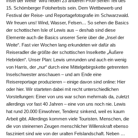
Insel der Weite“ wird neben 23 anderen Profi-Serien Teil des
15. Schömberger Fotoherbsts sein. Dem Wettbewerb und
Festival der Reise- und Reportagefotografie im Schwarzwald.
Wir freuen uns! Wind, Wasser, Felsen… So sehen die Basics
der schottischen Isle of Lewis aus – deshab sind diese
Elemente auch die Basics unserer Serie über die „Insel der
Weite“. Fast vier Wochen lang erkundeten wir dafür als
Reiseradler die größte der schottischen Inselkette „Äußere
Hebriden“. Unser Plan: Lewis umrunden und auch ein wenig
von Harris, der „nur“ durch eine Mittelgebirgskette getrennten
Inselschwester anschauen – und am Ende eine
Reisereportage produzieren – einige davon sind online: Hier
oder hier. Wir starteten dabei mit recht unterschiedlichen
Vorstellungen: Einer von uns war schon mehrmals da, zuletzt
allerdings vor fast 40 Jahren – eine von uns noch nie. Lewis
hat rund 20.000 Einwohner, Tendenz sinkend, weil es kaum
Arbeit gibt. Allerdings kommen viele Touristen. Menschen, die
die von steinernen Zeugen menschlicher Willenskraft ebenso
fasziniert sind wie von der uralten Felslandschaft. Neben …