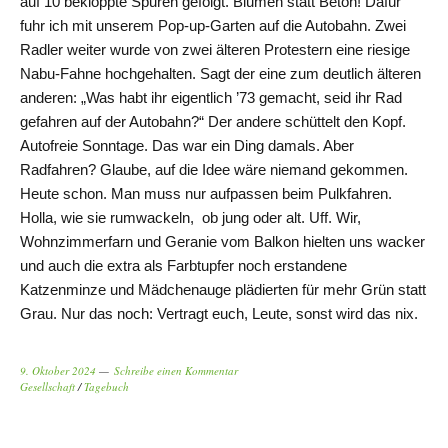
auf 10 bekloppte Spuren gefolgt. Blumen statt Beton! Dafür
fuhr ich mit unserem Pop-up-Garten auf die Autobahn. Zwei
Radler weiter wurde von zwei älteren Protestern eine riesige
Nabu-Fahne hochgehalten. Sagt der eine zum deutlich älteren
anderen: „Was habt ihr eigentlich ’73 gemacht, seid ihr Rad
gefahren auf der Autobahn?“ Der andere schüttelt den Kopf.
Autofreie Sonntage. Das war ein Ding damals. Aber
Radfahren? Glaube, auf die Idee wäre niemand gekommen.
Heute schon. Man muss nur aufpassen beim Pulkfahren.
Holla, wie sie rumwackeln, ob jung oder alt. Uff. Wir,
Wohnzimmerfarn und Geranie vom Balkon hielten uns wacker
und auch die extra als Farbtupfer noch erstandene
Katzenminze und Mädchenauge plädierten für mehr Grün statt
Grau. Nur das noch: Vertragt euch, Leute, sonst wird das nix.
9. Oktober 2024
Schreibe einen Kommentar
Gesellschaft
/
Tagebuch