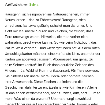
Veröffentlicht von
Sylvia
Rausgehn, sich eingrooven ins Naturgeschehen, immer
Neues lernen – das ist Fährtenlesen! Rausgehn, sich
umschaun, fast zwangsläufig schaltet man da runter. Und
sieht mit Mal überall Spuren und Zeichen, die zeigen, dass
Tiere unterwegs waren. Hinweise, die man vorher nicht
wahrnahm, geschweige kannte. So wie beim Notizbuch, das
Pat im Wald verloren – und wiedergefunden hat. Auf dem roten
Umschlagskarton mäandert eine zerfranste Linie, unter der der
Karton wie abgewetzt aussieht. Abgeraspelt, um genau zu
sein: Schneckenfraß! Im Buch dann deutliche Zeichen des
Finders… Ja, Wald ist Kommunikationsort. Für Tiere sowieso.
Sie hinterlassen überall sicht-, riech- oder hörbare Zeichen
ihrer Anwesenheit. Diese Zeichen zu finden und die
Geschichten dahinter zu enträtseln ist wie Krimilesen. Alleine
ist das schon verdammt cool, aber zu zweit, dritt, acht… umso
mehr. Was einen da erwartet? Überraschung! sowohl auf
menschlicher wie auf spurentechnischer Seite. Immer wieder