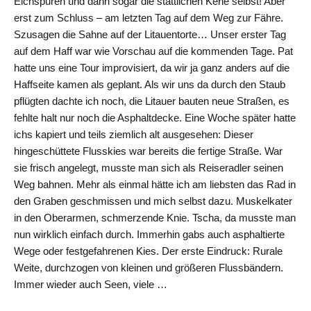
Elchspuren und dann sogar die stattlichen Kerle selbst! Aber
erst zum Schluss – am letzten Tag auf dem Weg zur Fähre.
Szusagen die Sahne auf der Litauentorte… Unser erster Tag
auf dem Haff war wie Vorschau auf die kommenden Tage. Pat
hatte uns eine Tour improvisiert, da wir ja ganz anders auf die
Haffseite kamen als geplant. Als wir uns da durch den Staub
pflügten dachte ich noch, die Litauer bauten neue Straßen, es
fehlte halt nur noch die Asphaltdecke. Eine Woche später hatte
ichs kapiert und teils ziemlich alt ausgesehen: Dieser
hingeschüttete Flusskies war bereits die fertige Straße. War
sie frisch angelegt, musste man sich als Reiseradler seinen
Weg bahnen. Mehr als einmal hätte ich am liebsten das Rad in
den Graben geschmissen und mich selbst dazu. Muskelkater
in den Oberarmen, schmerzende Knie. Tscha, da musste man
nun wirklich einfach durch. Immerhin gabs auch asphaltierte
Wege oder festgefahrenen Kies. Der erste Eindruck: Rurale
Weite, durchzogen von kleinen und größeren Flussbändern.
Immer wieder auch Seen, viele …