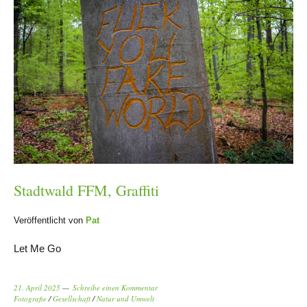
Stadtwald FFM, Graffiti
Veröffentlicht von
Pat
Let Me Go
21. April 2025
Schreibe einen Kommentar
Fotografie
/
Gesellschaft
/
Natur und Umwelt