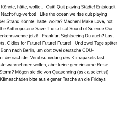
 Könnte, hätte, wollte… Quit! Quit playing Städte! Entsiegelt!
Nacht-flug-verbot! Like the ocean we rise quit playing
er Strand Könnte, hätte, wollte? Machen! Make Love, not
the Anthropocene Save The critical Sound of Science Our
 Verkehrswende jetzt! Frankfurt Sightseeing Du auch? Last
s, Oldies for Future! Future! Future! Und zwei Tage später
n Bonn nach Berlin, um dort zwei deutsche CDU-
en, die nach der Verabschiedung des Klimapakets fast
küste wahrnehmen wollen, aber keine gemeinsame Reise
-Storm? Mögen sie die von Quaschning (ask a scientist)
Klimaschäden bitte aus eigener Tasche an die Fridays