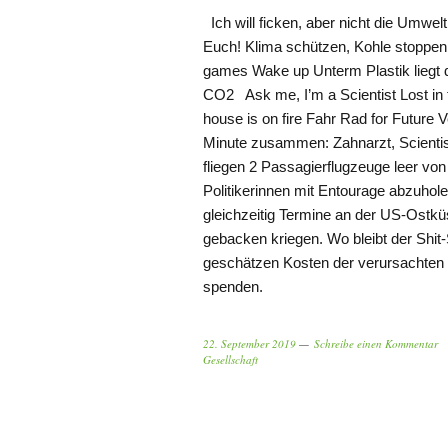
Ich will ficken, aber nicht die Umwelt
Euch! Klima schützen, Kohle stoppen 
games Wake up Unterm Plastik liegt d
CO2 Ask me, I’m a Scientist Lost in 
house is on fire Fahr Rad for Future
Minute zusammen: Zahnarzt, Scientist
fliegen 2 Passagierflugzeuge leer vo
Politikerinnen mit Entourage abzuhol
gleichzeitig Termine an der US-Ost
gebacken kriegen. Wo bleibt der Shit
geschätzen Kosten der verursachten 
spenden.
22. September 2019
Schreibe einen Kommentar
Gesellschaft