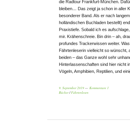
die Radtour Frankfurt-München. Dafü
bleiben… Das zeigt ja schon in aller 
besonderer Band. Als er nach langem
holländischen Buchladen bestellt) end
Praxistiefe. Sobald ich es aufschlage
mir. Krähenschreie. Bin drin – ah, d
profundes Trackerwissen weiter. Was 
Fährtenleserin vielleicht so wünsch
beiden – das Ganze wohl sehr unhand
Hinterlassenschaften sind hier nicht 
Vögeln, Amphibien, Reptilien, und ei
9. September 2019
Kommentare 1
Bücher
/
Fährtenlesen