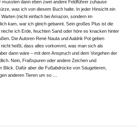
r mussten dann eben zwei andere Feldführer zuhause
Kürze, was ich von diesem Buch halte. In jeder Hinsicht ein
 Warten (nicht einfach bei Amazon, sondern im
lich kam, war ich gleich gebannt. Sein großes Plus ist die
, rieche ich Erde, feuchten Sand oder höre es knacken hinter
raußen. Die Autoren René Nauta und Aaldrik Pot geben
nicht heißt, dass alles vorkommt, was man sich als
t, aber dann wäre – mit dem Anspruch und dem Vorgehen der
lich. Nein, Fraßspuren oder andere Zeichen und
im Blick. Dafür aber die Fußabdrücke von Säugetieren,
nigen anderen Tieren um so …