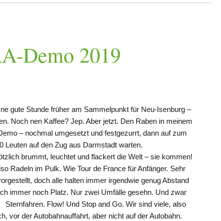
IAA-Demo 2019
ind ne gute Stunde früher am Sammelpunkt für Neu-Isenburg –
rten. Noch nen Kaffee? Jep. Aber jetzt. Den Raben in meinem
 Demo – nochmal umgesetzt und festgezurrt, dann auf zum
0 Leuten auf den Zug aus Darmstadt warten.
ötzlich brummt, leuchtet und flackert die Welt – sie kommen!
lso Radeln im Pulk. Wie Tour de France für Anfänger. Sehr
 vorgestellt, doch alle halten immer irgendwie genug Abstand
och immer noch Platz. Nur zwei Umfälle gesehn. Und zwar
 Sternfahren. Flow! Und Stop and Go. Wir sind viele, also
h, vor der Autobahnauffahrt, aber nicht auf der Autobahn.