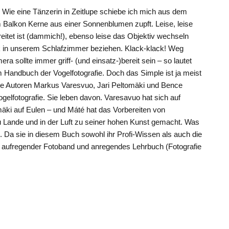
ie eine Tänzerin in Zeitlupe schiebe ich mich aus dem
m Balkon Kerne aus einer Sonnenblumen zupft. Leise, leise
eitet ist (dammich!), ebenso leise das Objektiv wechseln
ck in unserem Schlafzimmer beziehen. Klack-klack! Weg
era sollte immer griff- (und einsatz-)bereit sein – so lautet
m Handbuch der Vogelfotografie. Doch das Simple ist ja meist
ie Autoren Markus Varesvuo, Jari Peltomäki und Bence
gelfotografie. Sie leben davon. Varesavuo hat sich auf
omäki auf Eulen – und Máté hat das Vorbereiten von
u Lande und in der Luft zu seiner hohen Kunst gemacht. Was
. Da sie in diesem Buch sowohl ihr Profi-Wissen als auch die
“ aufregender Fotoband und anregendes Lehrbuch (Fotografie