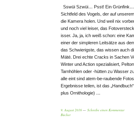
Sswüi Szwüi… Psst! Ein Grünfink… W
Sichtfeld des Vogels, der auf unsere
die Kamera holen. Und weil nix vorber
und noch viel leiser, das Fotoverste
isser. Ja, ja, ich weiß schon: eine Kam
einer der simpleren Leitsätze aus de
das Schwierigste, das wissen auch d
Máté. Drei echte Cracks in Sachen Vo
Winter und Action spezialisiert, Pelt
Tarnhöhlen oder -hütten zu Wasser z
alle eint sind atem-be-raubende Fotos
Ergebnisse teilen, ist das „Handbuch
plus Ornithologie) …
9. August 2016
Schreibe einen Kommentar
Bücher