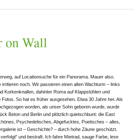
r on Wall
erweg, auf Locationsuche für ein Panorama. Mauer also.
irritieren noch. Wir passieren einen alten Wachturm – links
nd Korkenknallen, dahinter Roma auf Klappstühlen und
lte Fotos. So hat es früher ausgesehen. Etwa 30 Jahre her. Als
hochgezogen worden, als unser Sohn geboren wurde, wurde
ck Beton und Berlin und plötzlich quietschbunt: die East
Schönes, Psychedelisches, Abgefucktes, Poetisches – alles,
rgalerie ist – Geschichte? – durch hohe Zäune geschützt.
erfolgt“ und bestraft. Ich fahre Mietrad, sauge Farbe, lese