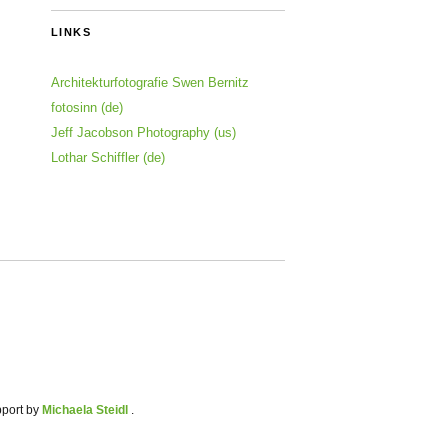
LINKS
Architekturfotografie Swen Bernitz
fotosinn (de)
Jeff Jacobson Photography (us)
Lothar Schiffler (de)
pport by
Michaela Steidl