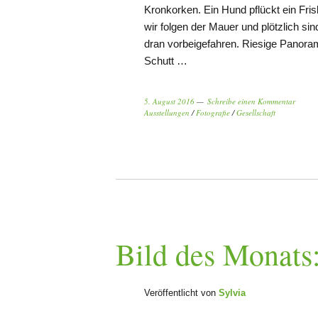
Kronkorken. Ein Hund pflückt ein Fris
wir folgen der Mauer und plötzlich si
dran vorbeigefahren. Riesige Panoram
Schutt …
5. August 2016
Schreibe einen Kommentar
Ausstellungen
/
Fotografie
/
Gesellschaft
Bild des Monats:
Veröffentlicht von
Sylvia