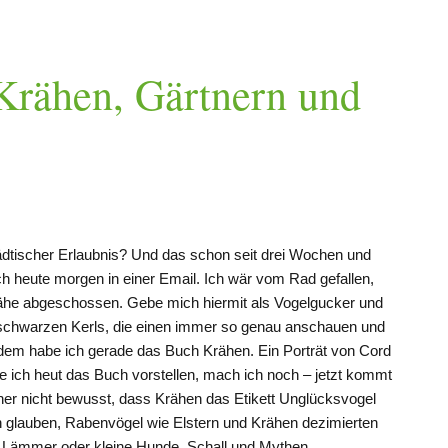
Krähen, Gärtnern und
tischer Erlaubnis? Und das schon seit drei Wochen und
h heute morgen in einer Email. Ich wär vom Rad gefallen,
rähe abgeschossen. Gebe mich hiermit als Vogelgucker und
schwarzen Kerls, die einen immer so genau anschauen und
rdem habe ich gerade das Buch Krähen. Ein Porträt von Cord
te ich heut das Buch vorstellen, mach ich noch – jetzt kommt
isher nicht bewusst, dass Krähen das Etikett Unglücksvogel
lauben, Rabenvögel wie Elstern und Krähen dezimierten
n Lämmer oder kleine Hunde. Schall und Mythen.