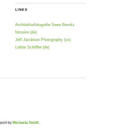
LINKS
Architekturfotografie Swen Bernitz
fotosinn (de)
Jeff Jacobson Photography (us)
Lothar Schiffler (de)
pport by
Michaela Steidl