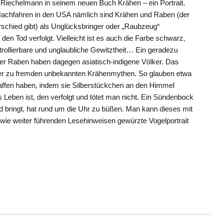
 Riechelmann in seinem neuen Buch Krähen – ein Portrait.
Nachfahren in den USA nämlich sind Krähen und Raben (der
erschied gibt) als Unglücksbringer oder „Raubzeug“
den Tod verfolgt. Vielleicht ist es auch die Farbe schwarz,
rollierbare und unglaubliche Gewitztheit… Ein geradezu
der Raben haben dagegen asiatisch-indigene Völker. Das
ter zu fremden unbekannten Krähenmythen. So glauben etwa
haffen haben, indem sie Silberstückchen an den Himmel
as Leben ist, den verfolgt und tötet man nicht. Ein Sündenbock
 bringt, hat rund um die Uhr zu büßen. Man kann dieses mit
wie weiter führenden Lesehinweisen gewürzte Vogelportrait