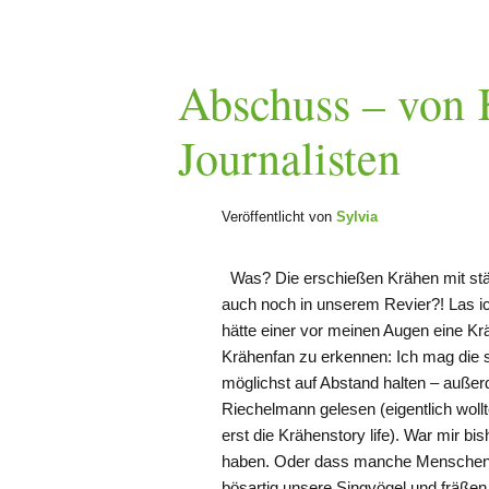
Abschuss – von 
Journalisten
Veröffentlicht von
Sylvia
Was? Die erschießen Krähen mit städ
auch noch in unserem Revier?! Las ic
hätte einer vor meinen Augen eine K
Krähenfan zu erkennen: Ich mag die 
möglichst auf Abstand halten – auße
Riechelmann gelesen (eigentlich woll
erst die Krähenstory life). War mir b
haben. Oder dass manche Menschen g
bösartig unsere Singvögel und fräße