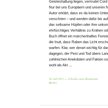
Geisteshaltung liegen, vermutet Cord
Nur bei uns Europäern und unseren 
Autor erklärt, dass es da keinen Unt
verschrien – und werden dafür bis auf 
das seltsame Hüpfen oder ihre unkont
ehrfürchtiges Verhältnis zu Krähen o
Buch öffnet ein märchenhaftes Fens
die Inuit, dass Raben das Licht ersc
warfen. Klar, wer derart wichtig für d
dagegen, der Pest und Tod übers Land
zahlreichen Anekdoten und Fakten so
wohl als Akt …
28. Juli 2013
Schreibe einen Kommentar
Bücher