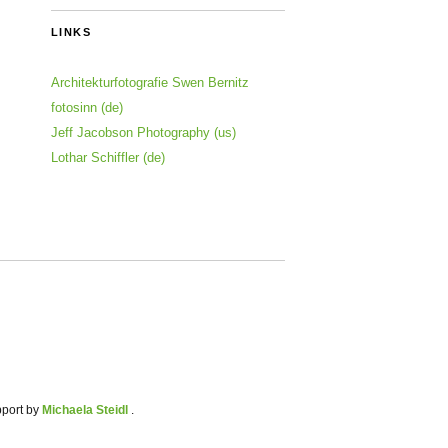
LINKS
Architekturfotografie Swen Bernitz
fotosinn (de)
Jeff Jacobson Photography (us)
Lothar Schiffler (de)
pport by
Michaela Steidl