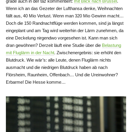
grade auch in der taz kommentiert:
mit Blick nach Brüssel
.
Wenn ich an das Gezeter der Lufthansa denke, Weihnachten
fällt aus, 40 Mio Verlust. Wenn man 320 Mio Gewinn macht…
Doch die 150 Randnachtflüge werden kommen, sind ja längst
eingeplant und am Tag wird weiterhin der Lärm zunehmen, da
eine Deckelung nirgendwo vorgesehen ist. Kann man sich
dran gewöhnen? Derzeit läuft eine Studie über die
Belastung
mit Fluglärm in der Nacht
. Zwischenergebnis: sie erhöht den
Blutdruck. Wie wär’s: alle Leute, denen Fluglärm nichts
ausmacht und die niedrigen Blutdruck haben ab nach
Flörsheim, Raunheim, Offenbach… Und die Ureinwohner?
Erbarme! Die Hesse komme…