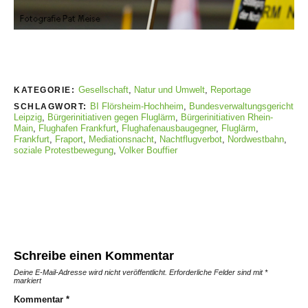
Gesellschaft
,
Natur und Umwelt
,
Reportage
KATEGORIE:
BI Flörsheim-Hochheim
,
Bundesverwaltungsgericht
SCHLAGWORT:
Leipzig
,
Bürgerinitiativen gegen Fluglärm
,
Bürgerinitiativen Rhein-
Main
,
Flughafen Frankfurt
,
Flughafenausbaugegner
,
Fluglärm
,
Frankfurt
,
Fraport
,
Mediationsnacht
,
Nachtflugverbot
,
Nordwestbahn
,
soziale Protestbewegung
,
Volker Bouffier
Schreibe einen Kommentar
Deine E-Mail-Adresse wird nicht veröffentlicht.
Erforderliche Felder sind mit
*
markiert
Kommentar
*