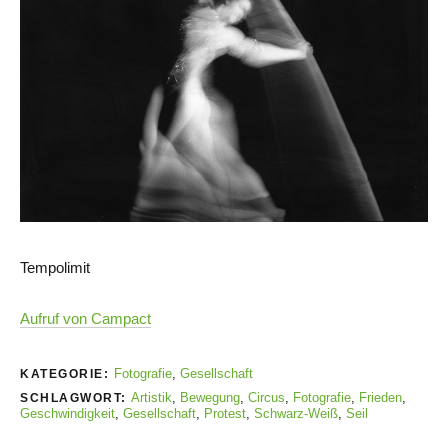
Tempolimit
Aufruf von Campact
Fotografie
,
Gesellschaft
KATEGORIE:
Artistik
,
Bewegung
,
Circus
,
Fotografie
,
Frieden
,
SCHLAGWORT:
Geschwindigkeit
,
Gesellschaft
,
Protest
,
Schwarz-Weiß
,
Seil