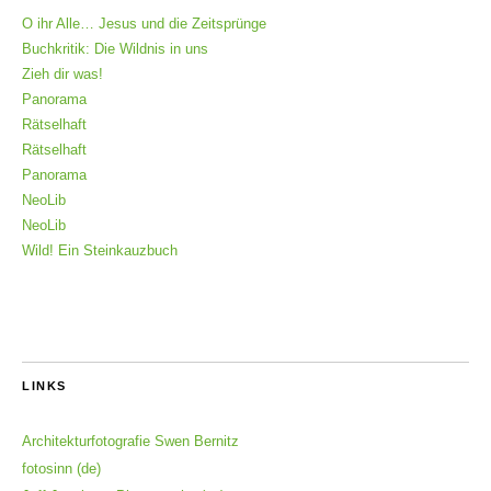
O ihr Alle… Jesus und die Zeitsprünge
Buchkritik: Die Wildnis in uns
Zieh dir was!
Panorama
Rätselhaft
Rätselhaft
Panorama
NeoLib
NeoLib
Wild! Ein Steinkauzbuch
LINKS
Architekturfotografie Swen Bernitz
fotosinn (de)