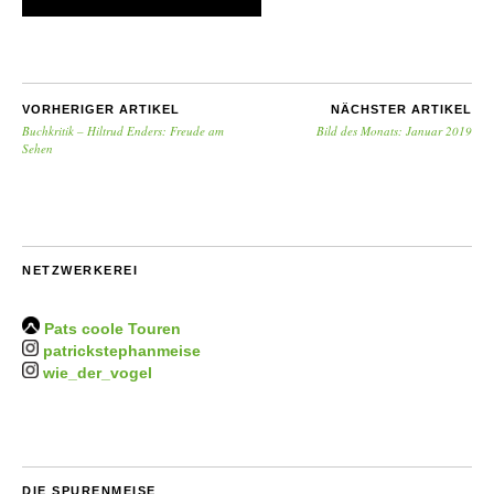
VORHERIGER ARTIKEL
NÄCHSTER ARTIKEL
Buchkritik – Hiltrud Enders: Freude am
Bild des Monats: Januar 2019
Sehen
NETZWERKEREI
Pats coole Touren
patrickstephanmeise
wie_der_vogel
DIE SPURENMEISE