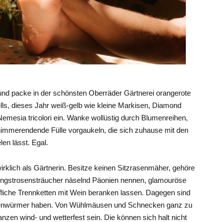
und packe in der schönsten Oberräder Gärtnerei orangerote
ells, dieses Jahr weiß-gelb wie kleine Markisen, Diamond
Nemesia tricolori ein. Wanke wollüstig durch Blumenreihen,
 nimmerendende Fülle vorgaukeln, die sich zuhause mit den
en lässt. Egal.
 wirklich als Gärtnerin. Besitze keinen Sitzrasenmäher, gehöre
Pfingstrosensträucher näselnd Päonien nennen, glamouröse
fliche Trennketten mit Wein beranken lassen. Dagegen sind
Regenwürmer haben. Von Wühlmäusen und Schnecken ganz zu
zen wind- und wetterfest sein. Die können sich halt nicht