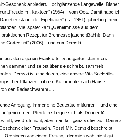
llt-Geschenk anbiedert. Hochglänzende Langeweile. Bisher
nur „Freude mit Kakteen“ (1954) – vom Opa. Damit habe ich
 Daneben stand „der Eipeldauer“ (ca. 1981), jahrelang mein
rpflanzen. Viel später kam „Geheimnisse aus dem
m praktischen Rezept für Brennesseljauche (Bahh!). Dann
che Gartenlust“ (2006) – und nun Demski.
ten aus den eigenen Frankfurter Stadtgärten stammen.
nen sammelt und selbst über sie schreibt, sammelt
aten. Demski ist eine davon, eine andere Vita Sackville-
tropischer Pflanzen in ihrem Kulturbeutel nach Hause
t durch den Badeschwamm….
de Anregung, immer eine Beutetüte mitführen – und eine
ch aufgenommen. Pferdemist eigne sich als Dünger für
lft, weiß ich nicht, aber man fällt ganz sicher auf. Damals
 Geschenk einer Freundin. Rosa! Mir. Demski beschreibt
 – Orchideen von einem Freund, „der mich wohl nicht gut