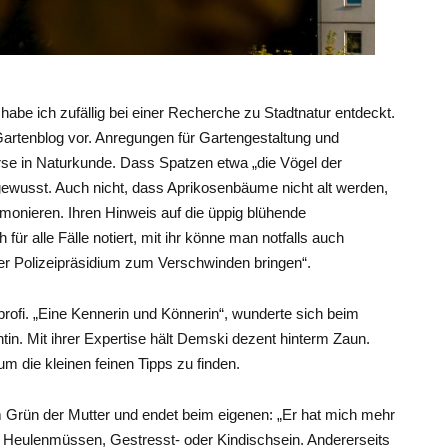
abe ich zufällig bei einer Recherche zu Stadtnatur entdeckt.
Gartenblog vor. Anregungen für Gartengestaltung und
rse in Naturkunde. Dass Spatzen etwa „die Vögel der
 gewusst. Auch nicht, dass Aprikosenbäume nicht alt werden,
monieren. Ihren Hinweis auf die üppig blühende
ür alle Fälle notiert, mit ihr könne man notfalls auch
er Polizeipräsidium zum Verschwinden bringen“.
profi. „Eine Kennerin und Könnerin“, wunderte sich beim
n. Mit ihrer Expertise hält Demski dezent hinterm Zaun.
 die kleinen feinen Tipps zu finden.
 Grün der Mutter und endet beim eigenen: „Er hat mich mehr
im Heulenmüssen, Gestresst- oder Kindischsein. Andererseits