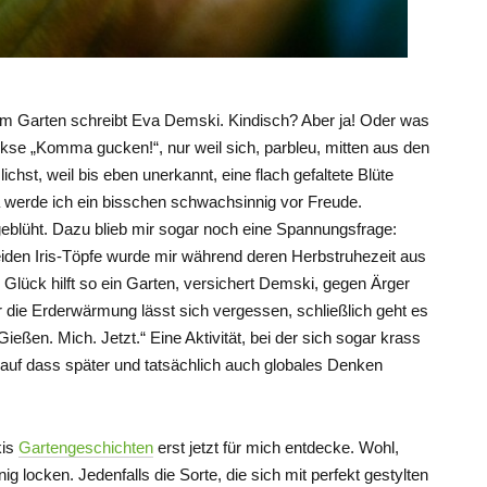
m Garten schreibt Eva Demski. Kindisch? Aber ja! Oder was
ekse „Komma gucken!“, nur weil sich, parbleu, mitten aus den
ichst, weil bis eben unerkannt, eine flach gefaltete Blüte
 werde ich ein bisschen schwachsinnig vor Freude.
t geblüht. Dazu blieb mir sogar noch eine Spannungsfrage:
iden Iris-Töpfe wurde mir während deren Herbstruhezeit aus
lück hilft so ein Garten, versichert Demski, gegen Ärger
die Erderwärmung lässt sich vergessen, schließlich geht es
ßen. Mich. Jetzt.“ Eine Aktivität, bei der sich sogar krass
auf dass später und tatsächlich auch globales Denken
kis
Gartengeschichten
erst jetzt für mich entdecke. Wohl,
g locken. Jedenfalls die Sorte, die sich mit perfekt gestylten