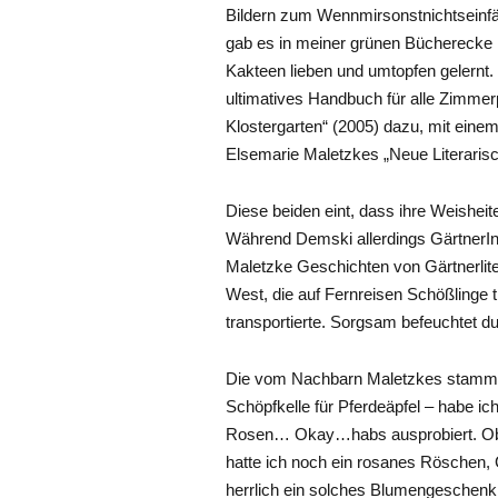
Bildern zum Wennmirsonstnichtseinfä
gab es in meiner grünen Bücherecke 
Kakteen lieben und umtopfen gelernt.
ultimatives Handbuch für alle Zimme
Klostergarten“ (2005) dazu, mit eine
Elsemarie Maletzkes „Neue Literaris
Diese beiden eint, dass ihre Weishei
Während Demski allerdings GärtnerIn
Maletzke Geschichten von Gärtnerliter
West, die auf Fernreisen Schößlinge 
transportierte. Sorgsam befeuchte
Die vom Nachbarn Maletzkes stammen
Schöpfkelle für Pferdeäpfel – habe i
Rosen… Okay…habs ausprobiert. Obs hi
hatte ich noch ein rosanes Röschen,
herrlich ein solches Blumengeschenk