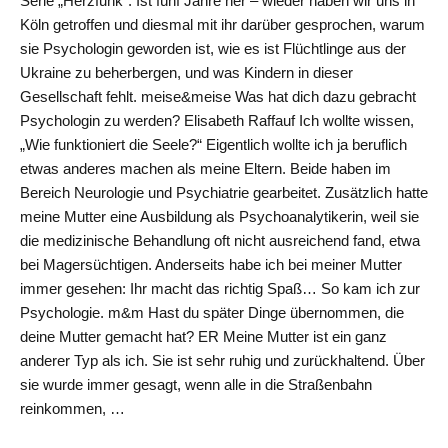
Serie „Herzfunk“. Ist fünf Jahre her – wieder haben wir uns in
Köln getroffen und diesmal mit ihr darüber gesprochen, warum
sie Psychologin geworden ist, wie es ist Flüchtlinge aus der
Ukraine zu beherbergen, und was Kindern in dieser
Gesellschaft fehlt. meise&meise Was hat dich dazu gebracht
Psychologin zu werden? Elisabeth Raffauf Ich wollte wissen,
„Wie funktioniert die Seele?“ Eigentlich wollte ich ja beruflich
etwas anderes machen als meine Eltern. Beide haben im
Bereich Neurologie und Psychiatrie gearbeitet. Zusätzlich hatte
meine Mutter eine Ausbildung als Psychoanalytikerin, weil sie
die medizinische Behandlung oft nicht ausreichend fand, etwa
bei Magersüchtigen. Anderseits habe ich bei meiner Mutter
immer gesehen: Ihr macht das richtig Spaß… So kam ich zur
Psychologie. m&m Hast du später Dinge übernommen, die
deine Mutter gemacht hat? ER Meine Mutter ist ein ganz
anderer Typ als ich. Sie ist sehr ruhig und zurückhaltend. Über
sie wurde immer gesagt, wenn alle in die Straßenbahn
reinkommen, …