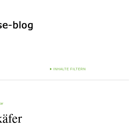
INHALTE FILTERN
tar
käfer