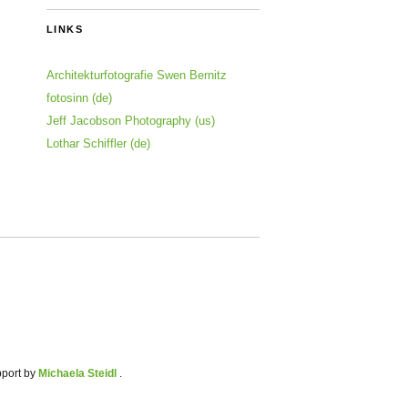
LINKS
Architekturfotografie Swen Bernitz
fotosinn (de)
Jeff Jacobson Photography (us)
Lothar Schiffler (de)
pport by
Michaela Steidl