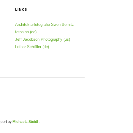
LINKS
Architekturfotografie Swen Bernitz
fotosinn (de)
Jeff Jacobson Photography (us)
Lothar Schiffler (de)
pport by
Michaela Steidl