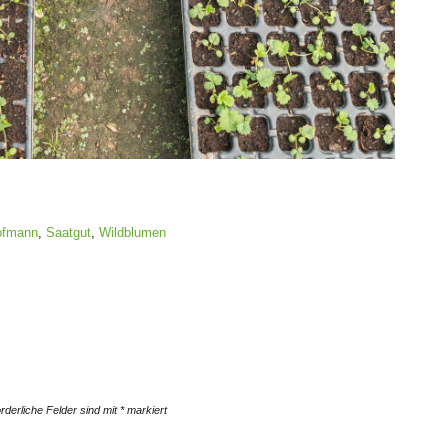
ofmann
,
Saatgut
,
Wildblumen
orderliche Felder sind mit
*
markiert