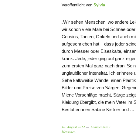
Veröffentlicht von
Sylvia
„Wir sehen Menschen, wo andere Leic
wir schon viele Male bei Schnee oder
Cousins, Tanten, Onkeln und auch mi
aufgeschrieben hat – dass jeder seine
durch Messer oder Eiseskälte, einsam
krank. Jede, jeder ging auf ganz eige
zum ersten Mal ganz nach dran. Sein
unglaublicher Intensität. Ich erinner
Sehe kalkweiße Wände, einen Plastikhe
Bilder und Preise von Särgen. Gegen
Miene Vorschläge macht, Särge zeigt
Kleidung übergibt, die mein Vater im
Bestatterinnen Sabine Kistner und …
10. August 2012
Kommentare 1
Menschen