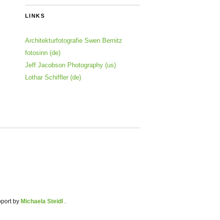
LINKS
Architekturfotografie Swen Bernitz
fotosinn (de)
Jeff Jacobson Photography (us)
Lothar Schiffler (de)
pport by
Michaela Steidl