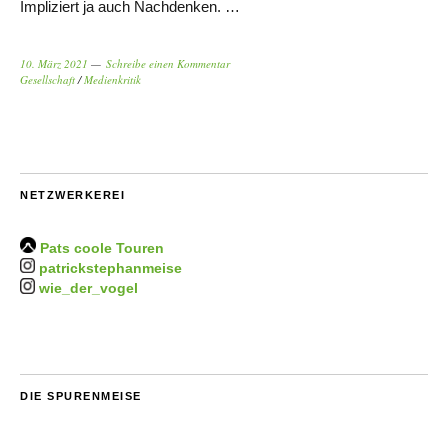
Impliziert ja auch Nachdenken. …
10. März 2021
Schreibe einen Kommentar
Gesellschaft
/
Medienkritik
NETZWERKEREI
Pats coole Touren
patrickstephanmeise
wie_der_vogel
DIE SPURENMEISE