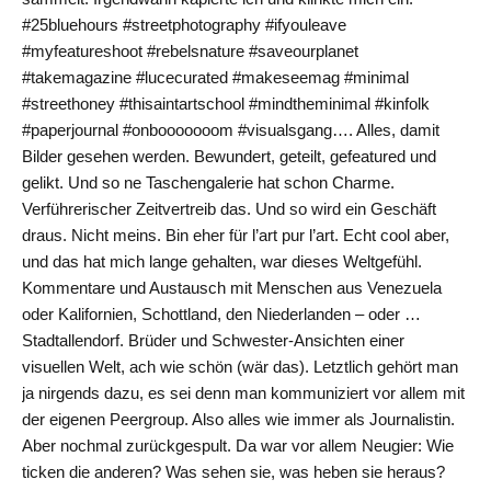
#25bluehours #streetphotography #ifyouleave
#myfeatureshoot #rebelsnature #saveourplanet
#takemagazine #lucecurated #makeseemag #minimal
#streethoney #thisaintartschool #mindtheminimal #kinfolk
#paperjournal #onbooooooom #visualsgang…. Alles, damit
Bilder gesehen werden. Bewundert, geteilt, gefeatured und
gelikt. Und so ne Taschengalerie hat schon Charme.
Verführerischer Zeitvertreib das. Und so wird ein Geschäft
draus. Nicht meins. Bin eher für l’art pur l’art. Echt cool aber,
und das hat mich lange gehalten, war dieses Weltgefühl.
Kommentare und Austausch mit Menschen aus Venezuela
oder Kalifornien, Schottland, den Niederlanden – oder …
Stadtallendorf. Brüder und Schwester-Ansichten einer
visuellen Welt, ach wie schön (wär das). Letztlich gehört man
ja nirgends dazu, es sei denn man kommuniziert vor allem mit
der eigenen Peergroup. Also alles wie immer als Journalistin.
Aber nochmal zurückgespult. Da war vor allem Neugier: Wie
ticken die anderen? Was sehen sie, was heben sie heraus?