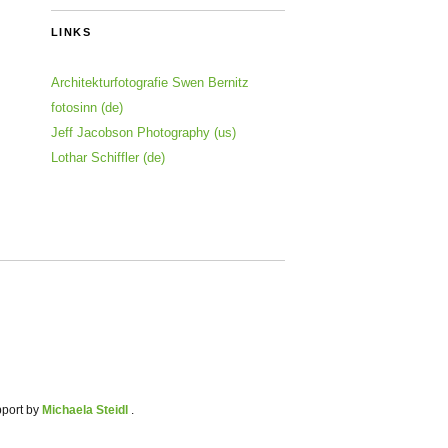
LINKS
Architekturfotografie Swen Bernitz
fotosinn (de)
Jeff Jacobson Photography (us)
Lothar Schiffler (de)
pport by
Michaela Steidl