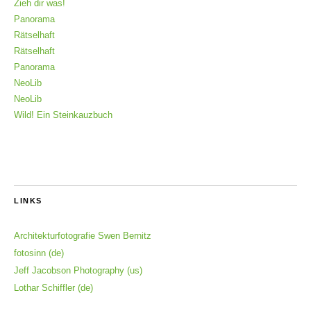
Zieh dir was!
Panorama
Rätselhaft
Rätselhaft
Panorama
NeoLib
NeoLib
Wild! Ein Steinkauzbuch
LINKS
Architekturfotografie Swen Bernitz
fotosinn (de)
Jeff Jacobson Photography (us)
Lothar Schiffler (de)