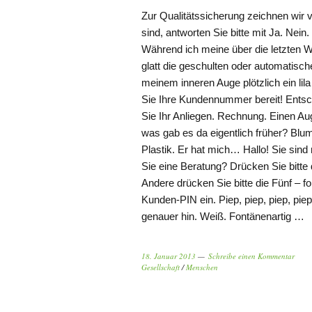
Zur Qualitätssicherung zeichnen wir 
sind, antworten Sie bitte mit Ja. Nein
Während ich meine über die letzten 
glatt die geschulten oder automatisc
meinem inneren Auge plötzlich ein li
Sie Ihre Kundennummer bereit! Entsch
Sie Ihr Anliegen. Rechnung. Einen Au
was gab es da eigentlich früher? Blu
Plastik. Er hat mich… Hallo! Sie si
Sie eine Beratung? Drücken Sie bitte d
Andere drücken Sie bitte die Fünf – fo
Kunden-PIN ein. Piep, piep, piep, pie
genauer hin. Weiß. Fontänenartig …
18. Januar 2013
Schreibe einen Kommentar
Gesellschaft
/
Menschen