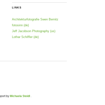
LINKS
Architekturfotografie Swen Bernitz
fotosinn (de)
Jeff Jacobson Photography (us)
Lothar Schiffler (de)
pport by
Michaela Steidl