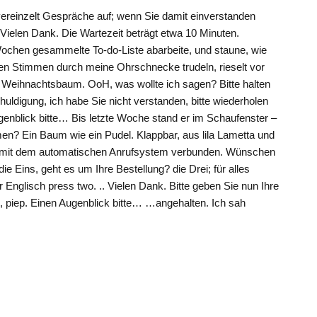
vereinzelt Gespräche auf; wenn Sie damit einverstanden
. Vielen Dank. Die Wartezeit beträgt etwa 10 Minuten.
Wochen gesammelte To-do-Liste abarbeite, und staune, wie
hen Stimmen durch meine Ohrschnecke trudeln, rieselt vor
la Weihnachtsbaum. OoH, was wollte ich sagen? Bitte halten
uldigung, ich habe Sie nicht verstanden, bitte wiederholen
genblick bitte… Bis letzte Woche stand er im Schaufenster –
men? Ein Baum wie ein Pudel. Klappbar, aus lila Lametta und
nd mit dem automatischen Anrufsystem verbunden. Wünschen
ie Eins, geht es um Ihre Bestellung? die Drei; für alles
r Englisch press two. .. Vielen Dank. Bitte geben Sie nun Ihre
p, piep. Einen Augenblick bitte… …angehalten. Ich sah