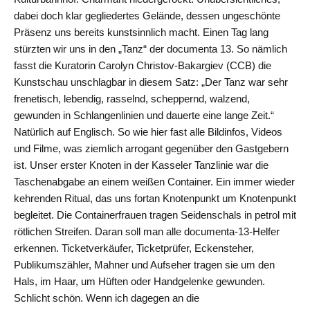
dabei doch klar gegliedertes Gelände, dessen ungeschönte
Präsenz uns bereits kunstsinnlich macht. Einen Tag lang
stürzten wir uns in den „Tanz“ der documenta 13. So nämlich
fasst die Kuratorin Carolyn Christov-Bakargiev (CCB) die
Kunstschau unschlagbar in diesem Satz: „Der Tanz war sehr
frenetisch, lebendig, rasselnd, scheppernd, walzend,
gewunden in Schlangenlinien und dauerte eine lange Zeit.“
Natürlich auf Englisch. So wie hier fast alle Bildinfos, Videos
und Filme, was ziemlich arrogant gegenüber den Gastgebern
ist. Unser erster Knoten in der Kasseler Tanzlinie war die
Taschenabgabe an einem weißen Container. Ein immer wieder
kehrenden Ritual, das uns fortan Knotenpunkt um Knotenpunkt
begleitet. Die Containerfrauen tragen Seidenschals in petrol mit
rötlichen Streifen. Daran soll man alle documenta-13-Helfer
erkennen. Ticketverkäufer, Ticketprüfer, Eckensteher,
Publikumszähler, Mahner und Aufseher tragen sie um den
Hals, im Haar, um Hüften oder Handgelenke gewunden.
Schlicht schön. Wenn ich dagegen an die