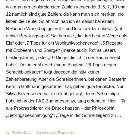
wie man am erfolgreichsten Zahlen verwendet 3, 5, 7, 10 und
12 nämlich sind gute Zahlen, die kann man sich merken, die
lieben die Leute. So ähnlich hab ich es selbst bei einem
Relaunch-Workshop gelernt – und lese seitdem überall (auf
seiner Beratungsspur) Sachen wie „die drei besten Wege aufs
Eis“ oder „7 Tipps für ein Wohlfühlwochenende“, „5 Rezepte
mit Erdbeeren und Spargel“ (merke auch: Rot ist Lesers
Lieblingsfarbe) , oder „10 Dinge, die ich in der Sauna erlebt
habe“. Der in echt erschienene Blogtext „26 Tipps gegen
Schreibblockaden“ folgt dagegen definitiv keiner
Zahlenberatung. Aber die SchreiberInnen, bei denen Beraterin
Kerstin Hoffmann gesammelt hat, geben gute Einblicke. Nur
Silvia Bovenschen hat sie nicht gefragt, deren Schreibtipp
habe ich in der FAZ-Buchmessenzeitung gefunden. Hier – für
alle Prokrastinierer, die Druck hassen – der Philosophin
„Lieblingsbeschäftigung“: „Träge in der Sonne liegend zu …
21. Oktober 2013
Schreibe einen Kommentar