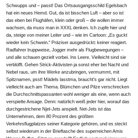
Schwupps und – passt! Das Ortsausgangsschild Egelsbach
hat ein neues Hemd. Gut, da ist bisschen Luft – aber so ist
das eben bei Flughäfen, klein oder groß – die wollen immer
wachsen, da muss man in XXXL denken. Ich zupfe hier und
da, steige von meiner Leiter und – wie im Cartoon: „Es guckt
wieder kein Schwein.“ Präziser ausgedrückt: keiner reagiert.
Radfahrer truppweise, Jogger mehr als Flugbewegungen –
und alle schauen gezielt vorbei. Ins Leere. Vielleicht sind sie
verblüfft. Gehen Strick-Aktivisten ja sonst eher bei Nacht und
Nebel raus, um ihre Werke anzubringen, vermummt, mit
Spitznamen, psst! Mädels lasstma, braucht’s gar nicht. Liegt
vielleicht auch am Thema. Blümchen und Pilze verschrecken
die Durchschnittspassanten wohl weniger als eine, wenn auch
verspielte Ansage. Denn: natürlich weiß jeder hier, worauf das
durchgestrichene Njet-Jets anspielt. Net-Jets ist das
Unternehmen, dem 80 Prozent des größten
Verkehrsflugplatzes seiner Kategorie gehören, und es steckt
selbst wiederum in der Brieftasche des superreichen Amis