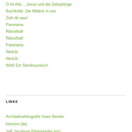
O ihr Alle… Jesus und die Zeitsprünge
Buchkritik: Die Wildnis in uns
Zieh dir was!
Panorama
Rätselhaft
Rätselhaft
Panorama
NeoLib
NeoLib
Wild! Ein Steinkauzbuch
LINKS
Architekturfotografie Swen Bernitz
fotosinn (de)
Jeff Jacobson Photography (us)