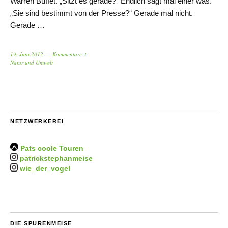
Warren Buffet. „Sitzt es gerade?“ Endlich sagt mal einer was.
„Sie sind bestimmt von der Presse?“ Gerade mal nicht.
Gerade …
19. Juni 2012
Kommentare 4
Natur und Umwelt
NETZWERKEREI
Pats coole Touren
patrickstephanmeise
wie_der_vogel
DIE SPURENMEISE