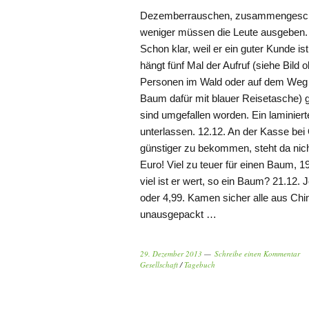
Dezemberrauschen, zusammengeschnitt
weniger müssen die Leute ausgeben
Schon klar, weil er ein guter Kunde is
hängt fünf Mal der Aufruf (siehe Bil
Personen im Wald oder auf dem Weg 
Baum dafür mit blauer Reisetasche) g
sind umgefallen worden. Ein laminiert
unterlassen. 12.12. An der Kasse be
günstiger zu bekommen, steht da nic
Euro! Viel zu teuer für einen Baum, 1
viel ist er wert, so ein Baum? 21.12. 
oder 4,99. Kamen sicher alle aus Ch
unausgepackt …
29. Dezember 2013
Schreibe einen Kommentar
Gesellschaft
/
Tagebuch