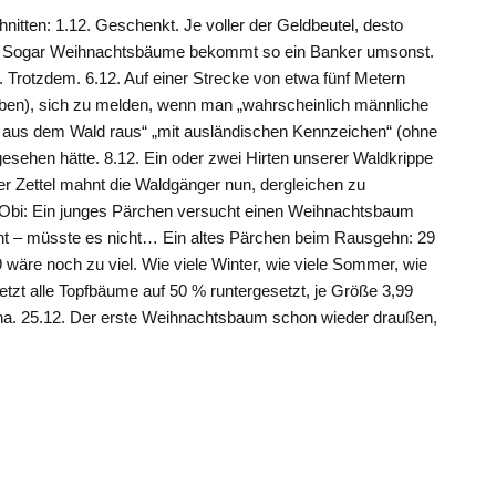
en: 1.12. Geschenkt. Je voller der Geldbeutel, desto
. Sogar Weihnachtsbäume bekommt so ein Banker umsonst.
t. Trotzdem. 6.12. Auf einer Strecke von etwa fünf Metern
d oben), sich zu melden, wenn man „wahrscheinlich männliche
aus dem Wald raus“ „mit ausländischen Kennzeichen“ (ohne
esehen hätte. 8.12. Ein oder zwei Hirten unserer Waldkrippe
er Zettel mahnt die Waldgänger nun, dergleichen zu
i Obi: Ein junges Pärchen versucht einen Weihnachtsbaum
ht – müsste es nicht… Ein altes Pärchen beim Rausgehn: 29
9 wäre noch zu viel. Wie viele Winter, wie viele Sommer, wie
Jetzt alle Topfbäume auf 50 % runtergesetzt, je Größe 3,99
ina. 25.12. Der erste Weihnachtsbaum schon wieder draußen,