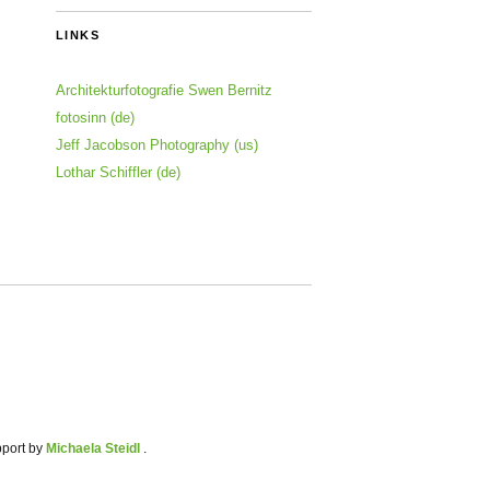
LINKS
Architekturfotografie Swen Bernitz
fotosinn (de)
Jeff Jacobson Photography (us)
Lothar Schiffler (de)
pport by
Michaela Steidl