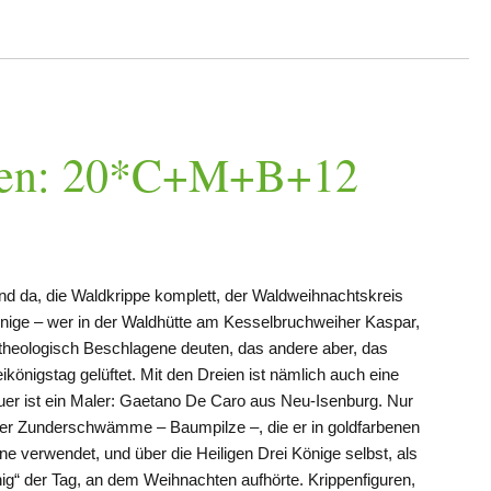
chen: 20*C+M+B+12
ind da, die Waldkrippe komplett, der Waldweihnachtskreis
ige – wer in der Waldhütte am Kesselbruchweiher Kaspar,
 theologisch Beschlagene deuten, das andere aber, das
königstag gelüftet. Mit den Dreien ist nämlich auch eine
uer ist ein Maler: Gaetano De Caro aus Neu-Isenburg. Nur
über Zunderschwämme – Baumpilze –, die er in goldfarbenen
eine verwendet, und über die Heiligen Drei Könige selbst, als
önig“ der Tag, an dem Weihnachten aufhörte. Krippenfiguren,