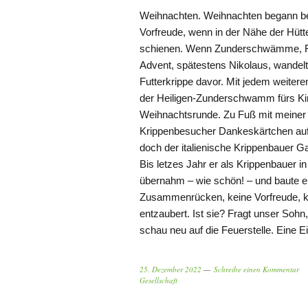
Weihnachten. Weihnachten begann bei
Vorfreude, wenn in der Nähe der Hü
schienen. Wenn Zunderschwämme, F
Advent, spätestens Nikolaus, wandelt
Futterkrippe davor. Mit jedem weiter
der Heiligen-Zunderschwamm fürs Kind
Weihnachtsrunde. Zu Fuß mit meiner 
Krippenbesucher Dankeskärtchen auf
doch der italienische Krippenbauer Gae
Bis letzes Jahr er als Krippenbauer i
übernahm – wie schön! – und baute ei
Zusammenrücken, keine Vorfreude, kei
entzaubert. Ist sie? Fragt unser Sohn
schau neu auf die Feuerstelle. Eine 
25. Dezember 2022
Schreibe einen Kommentar
Gesellschaft