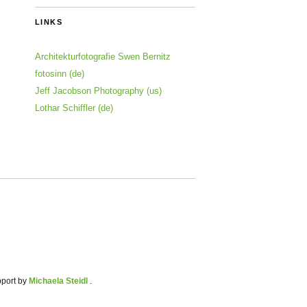
LINKS
Architekturfotografie Swen Bernitz
fotosinn (de)
Jeff Jacobson Photography (us)
Lothar Schiffler (de)
pport by
Michaela Steidl