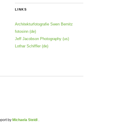
LINKS
Architekturfotografie Swen Bernitz
fotosinn (de)
Jeff Jacobson Photography (us)
Lothar Schiffler (de)
pport by
Michaela Steidl