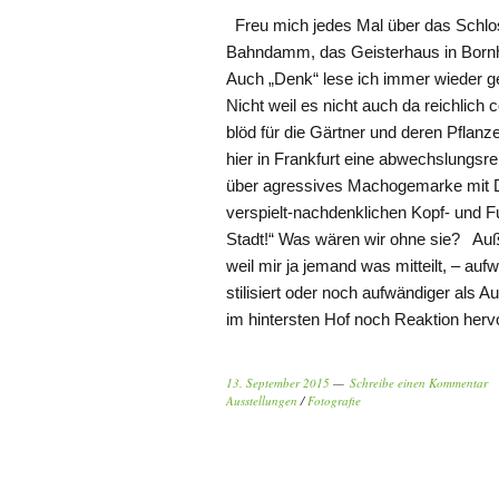
Freu mich jedes Mal über das Schlos
Bahndamm, das Geisterhaus in Bornh
Auch „Denk“ lese ich immer wieder 
Nicht weil es nicht auch da reichlich 
blöd für die Gärtner und deren Pflan
hier in Frankfurt eine abwechslungsr
über agressives Machogemarke mit D
verspielt-nachdenklichen Kopf- und 
Stadt!“ Was wären wir ohne sie? Au
weil mir ja jemand was mitteilt, – au
stilisiert oder noch aufwändiger als A
im hintersten Hof noch Reaktion her
13. September 2015
Schreibe einen Kommentar
Ausstellungen
/
Fotografie