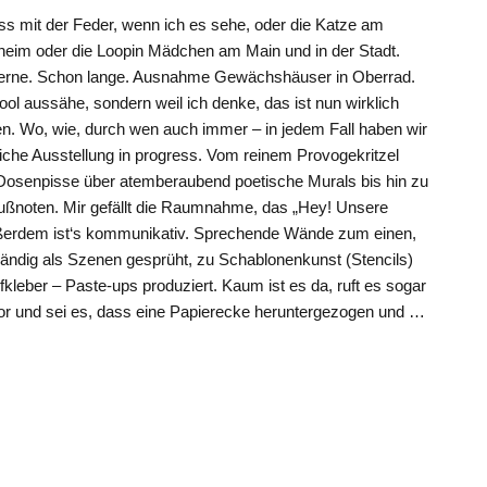
s mit der Feder, wenn ich es sehe, oder die Katze am
eim oder die Loopin Mädchen am Main und in der Stadt.
gerne. Schon lange. Ausnahme Gewächshäuser in Oberrad.
cool aussähe, sondern weil ich denke, das ist nun wirklich
zen. Wo, wie, durch wen auch immer – in jedem Fall haben wir
eiche Ausstellung in progress. Vom reinem Provogekritzel
osenpisse über atemberaubend poetische Murals bis hin zu
Fußnoten. Mir gefällt die Raumnahme, das „Hey! Unsere
ßerdem ist‘s kommunikativ. Sprechende Wände zum einen,
fwändig als Szenen gesprüht, zu Schablonenkunst (Stencils)
ufkleber – Paste-ups produziert. Kaum ist es da, ruft es sogar
vor und sei es, dass eine Papierecke heruntergezogen und …