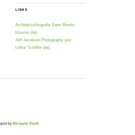
LINKS
Architekturfotografie Swen Bernitz
fotosinn (de)
Jeff Jacobson Photography (us)
Lothar Schiffler (de)
pport by
Michaela Steidl