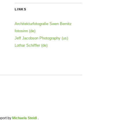
LINKS
Architekturfotografie Swen Bernitz
fotosinn (de)
Jeff Jacobson Photography (us)
Lothar Schiffler (de)
pport by
Michaela Steidl