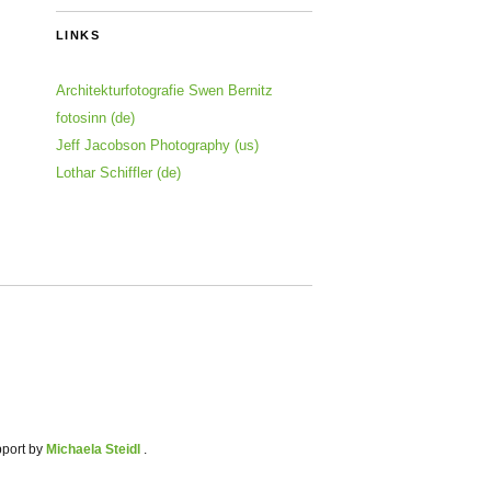
LINKS
Architekturfotografie Swen Bernitz
fotosinn (de)
Jeff Jacobson Photography (us)
Lothar Schiffler (de)
pport by
Michaela Steidl