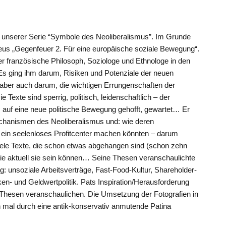
 unserer Serie “Symbole des Neoliberalismus”. Im Grunde
ieus „Gegenfeuer 2. Für eine europäische soziale Bewegung“.
 der französische Philosoph, Soziologe und Ethnologe in den
Es ging ihm darum, Risiken und Potenziale der neuen
aber auch darum, die wichtigen Errungenschaften der
 Texte sind sperrig, politisch, leidenschaftlich – der
s auf eine neue politische Bewegung gehofft, gewartet… Er
echanismen des Neoliberalismus und: wie deren
 ein seelenloses Profitcenter machen könnten – darum
iele Texte, die schon etwas abgehangen sind (schon zehn
ie aktuell sie sein können… Seine Thesen veranschaulichte
g: unsoziale Arbeitsverträge, Fast-Food-Kultur, Shareholder-
en- und Geldwertpolitik. Pats Inspiration/Herausforderung
 Thesen veranschaulichen. Die Umsetzung der Fotografien in
ch mal durch eine antik-konservativ anmutende Patina