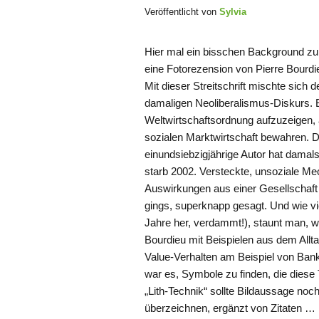
Veröffentlicht von
Sylvia
Hier mal ein bisschen Background zu
eine Fotorezension von Pierre Bourd
Mit dieser Streitschrift mischte sich
damaligen Neoliberalismus-Diskurs. 
Weltwirtschaftsordnung aufzuzeigen, 
sozialen Marktwirtschaft bewahren. Die
einundsiebzigjährige Autor hat damal
starb 2002. Versteckte, unsoziale M
Auswirkungen aus einer Gesellschaft
gings, superknapp gesagt. Und wie v
Jahre her, verdammt!), staunt man, w
Bourdieu mit Beispielen aus dem Allta
Value-Verhalten am Beispiel von Bank
war es, Symbole zu finden, die diese
„Lith-Technik“ sollte Bildaussage no
überzeichnen, ergänzt von Zitaten …