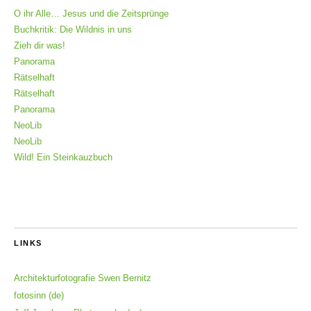
O ihr Alle… Jesus und die Zeitsprünge
Buchkritik: Die Wildnis in uns
Zieh dir was!
Panorama
Rätselhaft
Rätselhaft
Panorama
NeoLib
NeoLib
Wild! Ein Steinkauzbuch
LINKS
Architekturfotografie Swen Bernitz
fotosinn (de)