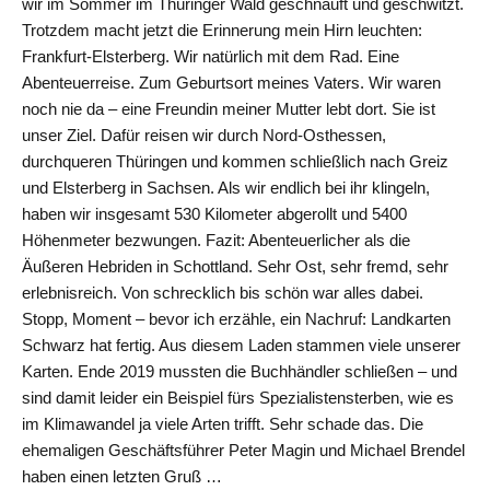
wir im Sommer im Thüringer Wald geschnauft und geschwitzt.
Trotzdem macht jetzt die Erinnerung mein Hirn leuchten:
Frankfurt-Elsterberg. Wir natürlich mit dem Rad. Eine
Abenteuerreise. Zum Geburtsort meines Vaters. Wir waren
noch nie da – eine Freundin meiner Mutter lebt dort. Sie ist
unser Ziel. Dafür reisen wir durch Nord-Osthessen,
durchqueren Thüringen und kommen schließlich nach Greiz
und Elsterberg in Sachsen. Als wir endlich bei ihr klingeln,
haben wir insgesamt 530 Kilometer abgerollt und 5400
Höhenmeter bezwungen. Fazit: Abenteuerlicher als die
Äußeren Hebriden in Schottland. Sehr Ost, sehr fremd, sehr
erlebnisreich. Von schrecklich bis schön war alles dabei.
Stopp, Moment – bevor ich erzähle, ein Nachruf: Landkarten
Schwarz hat fertig. Aus diesem Laden stammen viele unserer
Karten. Ende 2019 mussten die Buchhändler schließen – und
sind damit leider ein Beispiel fürs Spezialistensterben, wie es
im Klimawandel ja viele Arten trifft. Sehr schade das. Die
ehemaligen Geschäftsführer Peter Magin und Michael Brendel
haben einen letzten Gruß …