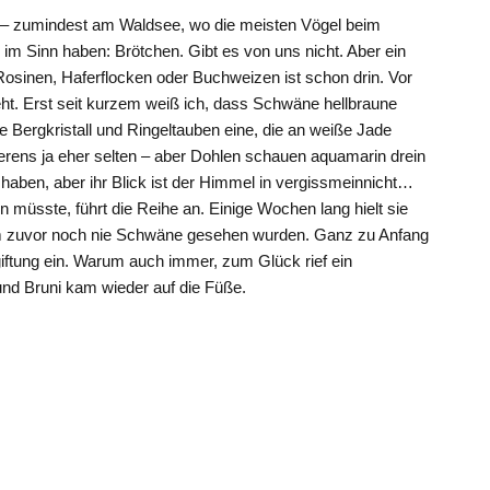
– zumindest am Waldsee, wo die meisten Vögel beim
 im Sinn haben: Brötchen. Gibt es von uns nicht. Aber ein
osinen, Haferflocken oder Buchweizen ist schon drin. Vor
ht. Erst seit kurzem weiß ich, dass Schwäne hellbraune
e Bergkristall und Ringeltauben eine, die an weiße Jade
ierens ja eher selten – aber Dohlen schauen aquamarin drein
en, aber ihr Blick ist der Himmel in vergissmeinnicht…
n müsste, führt die Reihe an. Einige Wochen lang hielt sie
m zuvor noch nie Schwäne gesehen wurden. Ganz zu Anfang
giftung ein. Warum auch immer, zum Glück rief ein
t und Bruni kam wieder auf die Füße.