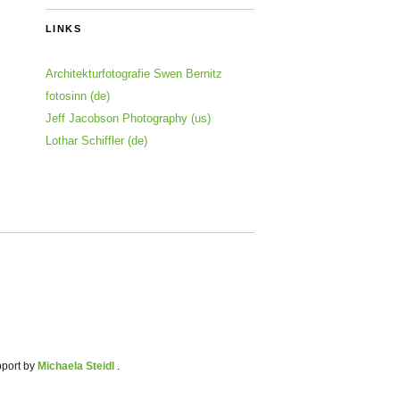
LINKS
Architekturfotografie Swen Bernitz
fotosinn (de)
Jeff Jacobson Photography (us)
Lothar Schiffler (de)
pport by
Michaela Steidl