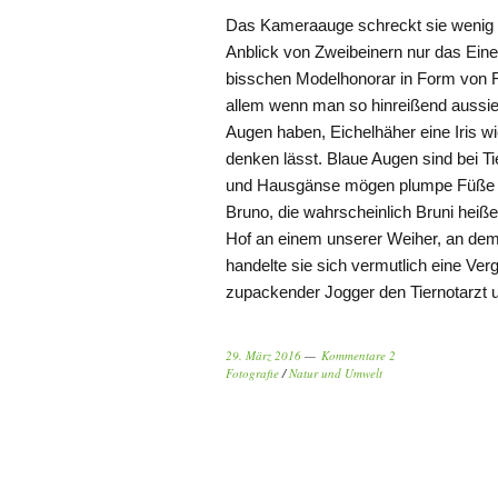
Das Kameraauge schreckt sie wenig 
Anblick von Zweibeinern nur das Eine
bisschen Modelhonorar in Form von R
allem wenn man so hinreißend aussie
Augen haben, Eichelhäher eine Iris wi
denken lässt. Blaue Augen sind bei T
und Hausgänse mögen plumpe Füße hab
Bruno, die wahrscheinlich Bruni heiße
Hof an einem unserer Weiher, an de
handelte sie sich vermutlich eine Ver
zupackender Jogger den Tiernotarz
29. März 2016
Kommentare 2
Fotografie
/
Natur und Umwelt