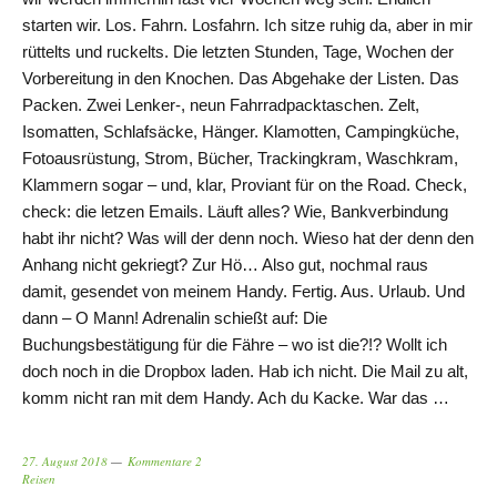
starten wir. Los. Fahrn. Losfahrn. Ich sitze ruhig da, aber in mir
rüttelts und ruckelts. Die letzten Stunden, Tage, Wochen der
Vorbereitung in den Knochen. Das Abgehake der Listen. Das
Packen. Zwei Lenker-, neun Fahrradpacktaschen. Zelt,
Isomatten, Schlafsäcke, Hänger. Klamotten, Campingküche,
Fotoausrüstung, Strom, Bücher, Trackingkram, Waschkram,
Klammern sogar – und, klar, Proviant für on the Road. Check,
check: die letzen Emails. Läuft alles? Wie, Bankverbindung
habt ihr nicht? Was will der denn noch. Wieso hat der denn den
Anhang nicht gekriegt? Zur Hö… Also gut, nochmal raus
damit, gesendet von meinem Handy. Fertig. Aus. Urlaub. Und
dann – O Mann! Adrenalin schießt auf: Die
Buchungsbestätigung für die Fähre – wo ist die?!? Wollt ich
doch noch in die Dropbox laden. Hab ich nicht. Die Mail zu alt,
komm nicht ran mit dem Handy. Ach du Kacke. War das …
27. August 2018
Kommentare 2
Reisen