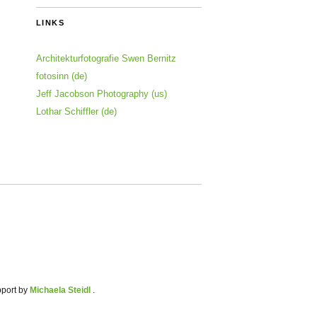
LINKS
Architekturfotografie Swen Bernitz
fotosinn (de)
Jeff Jacobson Photography (us)
Lothar Schiffler (de)
pport by
Michaela Steidl