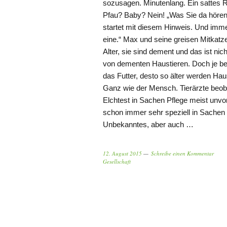
sozusagen. Minutenlang. Ein sattes R
Pfau? Baby? Nein! „Was Sie da hören,
startet mit diesem Hinweis. Und imme
eine.“ Max und seine greisen Mitkatz
Alter, sie sind dement und das ist ni
von dementen Haustieren. Doch je bes
das Futter, desto so älter werden Ha
Ganz wie der Mensch. Tierärzte beobac
Elchtest in Sachen Pflege meist unvor
schon immer sehr speziell in Sachen 
Unbekanntes, aber auch …
12. August 2015
Schreibe einen Kommentar
Gesellschaft