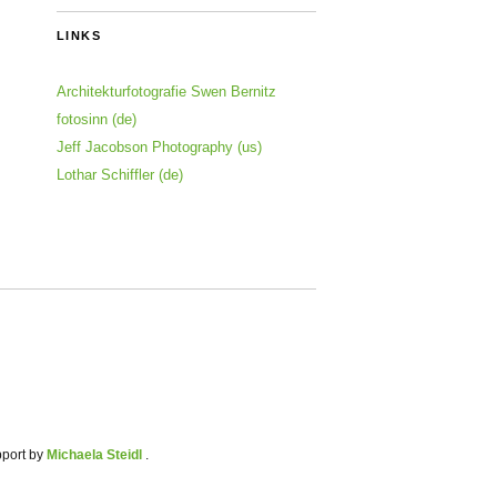
LINKS
Architekturfotografie Swen Bernitz
fotosinn (de)
Jeff Jacobson Photography (us)
Lothar Schiffler (de)
pport by
Michaela Steidl