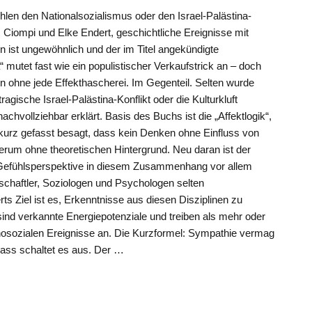
hlen den Nationalsozialismus oder den Israel-Palästina-
 Ciompi und Elke Endert, geschichtliche Ereignisse mit
 ist ungewöhnlich und der im Titel angekündigte
mutet fast wie ein populistischer Verkaufstrick an – doch
 ohne jede Effekthascherei. Im Gegenteil. Selten wurde
ragische Israel-Palästina-Konflikt oder die Kulturkluft
vollziehbar erklärt. Basis des Buchs ist die „Affektlogik“,
kurz gefasst besagt, dass kein Denken ohne Einfluss von
derum ohne theoretischen Hintergrund. Neu daran ist der
e Gefühlsperspektive in diesem Zusammenhang vor allem
enschaftler, Soziologen und Psychologen selten
 Ziel ist es, Erkenntnisse aus diesen Disziplinen zu
nd verkannte Energiepotenziale und treiben als mehr oder
osozialen Ereignisse an. Die Kurzformel: Sympathie vermag
Hass schaltet es aus. Der …