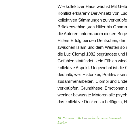
Wie kollektiver Hass wächst Mit Gefü
Konflikt erklären? Der Ansatz von Luc
kollektiven Stimmungen zu verknüpfen
Brückenschlag „von Hitler bis Obama“ 
die Autoren untermauern diesen Bogen
Hitlers Erfolg bei den Deutschen, der t
zwischen Islam und dem Westen so nach
die Luc Ciompi 1982 begründete und 
Gefühlen stattfindet, kein Fühlen wie
kollektive Aspekt. Ungewohnt ist di
deshalb, weil Historiker, Politikwiss
zusammenarbeiten. Ciompi und Enderts
verknüpfen. Grundthese: Emotionen si
weniger bewusste Motoren alle psych
das kollektive Denken zu beflügeln, 
10. November 2011
Schreibe einen Kommentar
Bücher