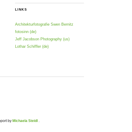
LINKS
Architekturfotografie Swen Bernitz
fotosinn (de)
Jeff Jacobson Photography (us)
Lothar Schiffler (de)
pport by
Michaela Steidl