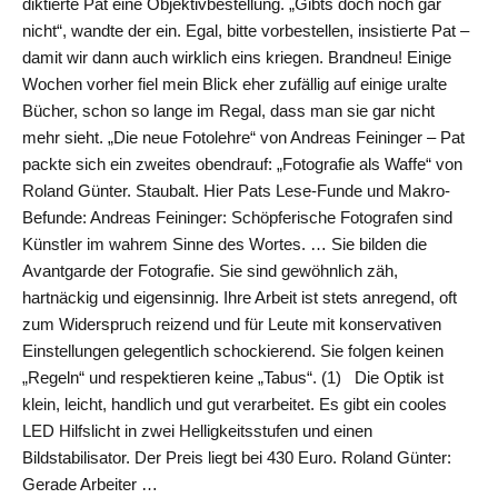
diktierte Pat eine Objektivbestellung. „Gibts doch noch gar
nicht“, wandte der ein. Egal, bitte vorbestellen, insistierte Pat –
damit wir dann auch wirklich eins kriegen. Brandneu! Einige
Wochen vorher fiel mein Blick eher zufällig auf einige uralte
Bücher, schon so lange im Regal, dass man sie gar nicht
mehr sieht. „Die neue Fotolehre“ von Andreas Feininger – Pat
packte sich ein zweites obendrauf: „Fotografie als Waffe“ von
Roland Günter. Staubalt. Hier Pats Lese-Funde und Makro-
Befunde: Andreas Feininger: Schöpferische Fotografen sind
Künstler im wahrem Sinne des Wortes. … Sie bilden die
Avantgarde der Fotografie. Sie sind gewöhnlich zäh,
hartnäckig und eigensinnig. Ihre Arbeit ist stets anregend, oft
zum Widerspruch reizend und für Leute mit konservativen
Einstellungen gelegentlich schockierend. Sie folgen keinen
„Regeln“ und respektieren keine „Tabus“. (1) Die Optik ist
klein, leicht, handlich und gut verarbeitet. Es gibt ein cooles
LED Hilfslicht in zwei Helligkeitsstufen und einen
Bildstabilisator. Der Preis liegt bei 430 Euro. Roland Günter:
Gerade Arbeiter …