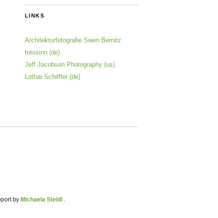
LINKS
Architekturfotografie Swen Bernitz
fotosinn (de)
Jeff Jacobson Photography (us)
Lothar Schiffler (de)
pport by
Michaela Steidl