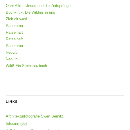
O ihr Alle… Jesus und die Zeitsprünge
Buchkritik: Die Wildnis in uns
Zieh dir was!
Panorama
Rätselhaft
Rätselhaft
Panorama
NeoLib
NeoLib
Wild! Ein Steinkauzbuch
LINKS
Architekturfotografie Swen Bernitz
fotosinn (de)