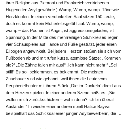
ihrer Religion aus Piemont und Frankreich vertriebenen
Hugenotten Asyl gewährte.) Wump, Wump, wump. Töne wie
Herzklopfen. In einem verdunkelten Saal sitzen 150 Leute,
doch es kommt kein Mutterleibsgefühl auf. Wump, wump,
wump – das Pochen ist Angst, ist aggressionsgeladen, ist
Spannung. In der Mitte des mehrreihigen Stuhlkreises liegen
vier Schauspieler auf Hände und Füße gestützt, jeder einen
Ellbogen angewinkelt. Bei jedem Herzton stoßen sie sich vom
Fußboden ab und mit rufen kurze, atemlose Sätze: „Kommen
sie?“ „Die Zähne fallen mir aus!“ „Ich kann nicht mehr!“ „Sei
still!“ Es soll beklemmen, es beklemmt. Die meisten
Zuschauer sind wie gebannt, weil ihnen die Leute vom
Peripherietheater mit ihrem Stück „Die im Dunkeln“ direkt aus
dem Herzen spielen. In einer anderen Szene heißt es: „Sie
wollen mich zurückschicken – wohin denn? Ich bin überall
Ausländer.“ In wieder einer anderen spielt Hatice Bayval
beispielhaft das Schicksal einer jungen Asylbewerberin, die …