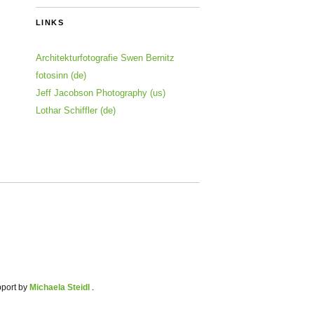
LINKS
Architekturfotografie Swen Bernitz
fotosinn (de)
Jeff Jacobson Photography (us)
Lothar Schiffler (de)
pport by
Michaela Steidl