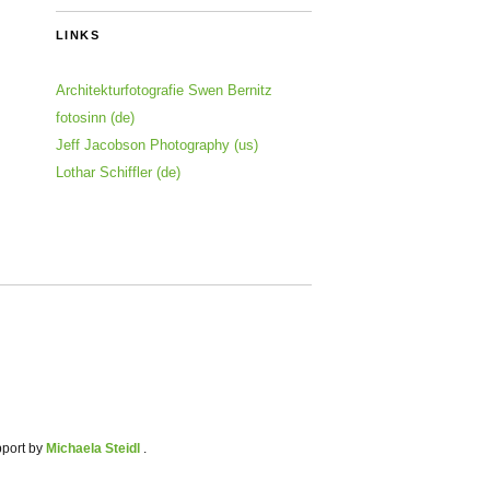
LINKS
Architekturfotografie Swen Bernitz
fotosinn (de)
Jeff Jacobson Photography (us)
Lothar Schiffler (de)
pport by
Michaela Steidl