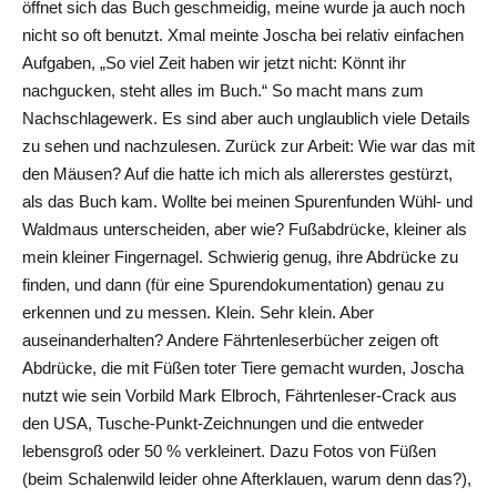
öffnet sich das Buch geschmeidig, meine wurde ja auch noch
nicht so oft benutzt. Xmal meinte Joscha bei relativ einfachen
Aufgaben, „So viel Zeit haben wir jetzt nicht: Könnt ihr
nachgucken, steht alles im Buch.“ So macht mans zum
Nachschlagewerk. Es sind aber auch unglaublich viele Details
zu sehen und nachzulesen. Zurück zur Arbeit: Wie war das mit
den Mäusen? Auf die hatte ich mich als allererstes gestürzt,
als das Buch kam. Wollte bei meinen Spurenfunden Wühl- und
Waldmaus unterscheiden, aber wie? Fußabdrücke, kleiner als
mein kleiner Fingernagel. Schwierig genug, ihre Abdrücke zu
finden, und dann (für eine Spurendokumentation) genau zu
erkennen und zu messen. Klein. Sehr klein. Aber
auseinanderhalten? Andere Fährtenleserbücher zeigen oft
Abdrücke, die mit Füßen toter Tiere gemacht wurden, Joscha
nutzt wie sein Vorbild Mark Elbroch, Fährtenleser-Crack aus
den USA, Tusche-Punkt-Zeichnungen und die entweder
lebensgroß oder 50 % verkleinert. Dazu Fotos von Füßen
(beim Schalenwild leider ohne Afterklauen, warum denn das?),