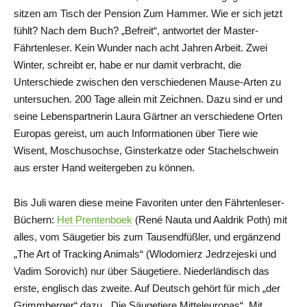
sitzen am Tisch der Pension Zum Hammer. Wie er sich jetzt
fühlt? Nach dem Buch? „Befreit“, antwortet der Master-
Fährtenleser. Kein Wunder nach acht Jahren Arbeit. Zwei
Winter, schreibt er, habe er nur damit verbracht, die
Unterschiede zwischen den verschiedenen Mause-Arten zu
untersuchen. 200 Tage allein mit Zeichnen. Dazu sind er und
seine Lebenspartnerin Laura Gärtner an verschiedene Orten
Europas gereist, um auch Informationen über Tiere wie
Wisent, Moschusochse, Ginsterkatze oder Stachelschwein
aus erster Hand weitergeben zu können.
Bis Juli waren diese meine Favoriten unter den Fährtenleser-
Büchern:
Het Prentenboek
(René Nauta und Aaldrik Poth) mit
alles, vom Säugetier bis zum Tausendfüßler, und ergänzend
„The Art of Tracking Animals“ (Wlodomierz Jedrzejeski und
Vadim Sorovich) nur über Säugetiere. Niederländisch das
erste, englisch das zweite. Auf Deutsch gehört für mich „der
Grimmberger“ dazu, „Die Säugetiere Mitteleuropas“. Mit