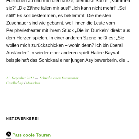
Fußboden ab und mit rufen kurze, atemlose Sätze: „Kommen
sie?“ „Die Zähne fallen mir aus!“ „Ich kann nicht mehr!“ „Sei
still!“ Es soll beklemmen, es beklemmt. Die meisten
Zuschauer sind wie gebannt, weil ihnen die Leute vom
Peripherietheater mit ihrem Stück „Die im Dunkeln“ direkt aus
dem Herzen spielen. In einer anderen Szene heißt es: „Sie
wollen mich zurückschicken – wohin denn? Ich bin überall
Ausländer.“ In wieder einer anderen spielt Hatice Bayval
beispielhaft das Schicksal einer jungen Asylbewerberin, die …
21. Dezember 2011
Schreibe einen Kommentar
Gesellschaft
/
Menschen
NETZWERKEREI
Pats coole Touren