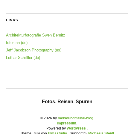
LINKS
Architekturfotografie Swen Bernitz
fotosinn (de)
Jeff Jacobson Photography (us)
Lothar Schiffler (de)
Fotos. Reisen. Spuren
© 2026 by
meiseundmeise-blog
Impressum
Powered by
WordPress
Theme: Zuki von
Elmastudio
. Support by
Michaela Steidl